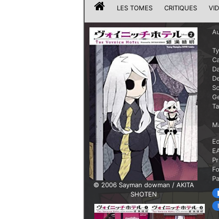
LES TOMES
CRITIQUES
VI
Au
T
Ca
Da
De
Sc
G
T
Ma
Ed
E
Pr
F
P
© 2006 Sayman dowman / AKITA
SHOTEN