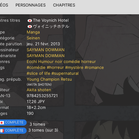
DÉOS
PERSONNAGES
CHAPITRES
tres titres
The Voynich Hotel
ヴォイニッチホテル
ype
Manga
tégorie
Seinen
te parution
jeu. 21 févr. 2013
ssinateur
SAYMAN DOWMAN
énariste
SAYMAN DOWMAN
enres
Ecchi
Humour noir
comédie
horreur
ags
#comédie
#horreur
#mystère
#romance
#slice of life
#supernatural
g. prépub.
Young Champion Retsu
(AKITA SHOTEN)
iteur
Akita shoten
AN-13
9784253255721
ix
17,26 JPY
ormat
18x2.2cm
ages
190
COMPLÈTE
3 tomes
3 tomes (sur 3)
COMPLÈTE