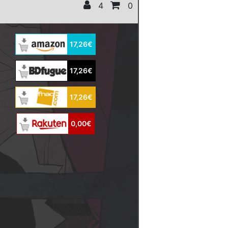
4
0
17,26€
17,26€
17,26€
0,00€