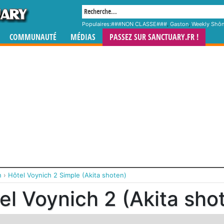
Populaires:
###NON CLASSE###
,
Gaston
,
Weekly Shô
COMMUNAUTÉ
MÉDIAS
PASSEZ SUR SANCTUARY.FR !
h
›
Hôtel Voynich 2 Simple (Akita shoten)
el Voynich 2 (Akita sho