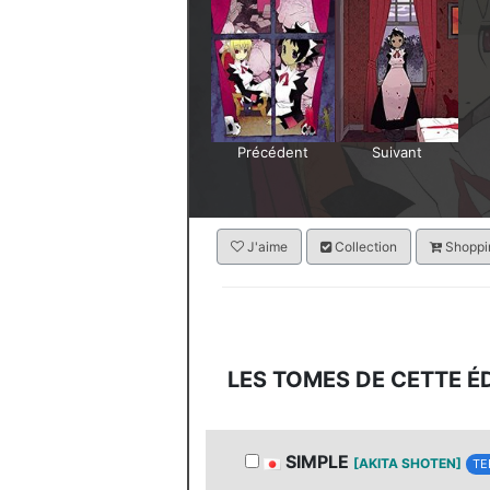
Précédent
Suivant
J'aime
Collection
Shoppin
LES TOMES DE CETTE É
SIMPLE
[AKITA SHOTEN]
TE