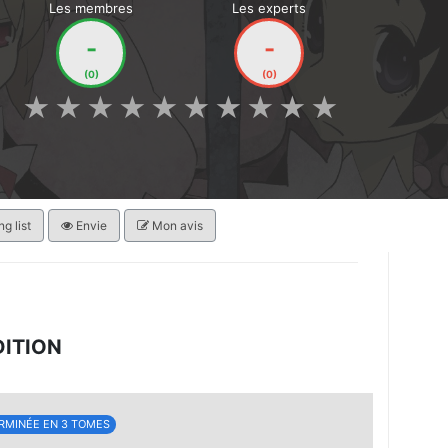
Les membres
Les experts
-
-
(0)
(0)
★
★
★
★
★
★
★
★
★
★
g list
Envie
Mon avis
DITION
RMINÉE EN 3 TOMES