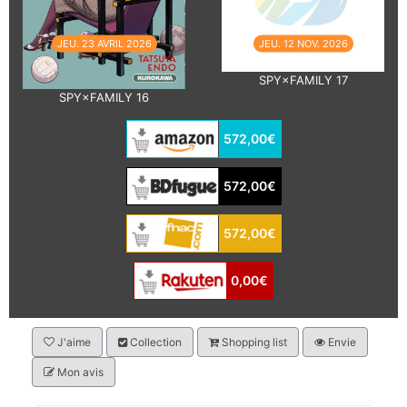
JEU. 23 AVRIL 2026
JEU. 12 NOV. 2026
SPY×FAMILY 17
SPY×FAMILY 16
572,00€
572,00€
572,00€
0,00€
J'aime
Collection
Shopping list
Envie
Mon avis