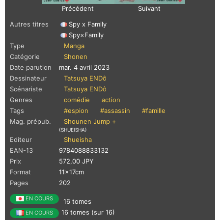
Précédent
Suivant
Autres titres
Spy x Family
Spy×Family
Type
Manga
Catégorie
Shonen
Date parution
mar. 4 avril 2023
Dessinateur
Tatsuya ENDô
Scénariste
Tatsuya ENDô
Genres
comédie
action
Tags
#espion
#assassin
#famille
Mag. prépub.
Shounen Jump +
(SHUEISHA)
Editeur
Shueisha
EAN-13
9784088833132
Prix
572,00 JPY
Format
11x17cm
Pages
202
EN COURS
16 tomes
16 tomes (sur 16)
EN COURS