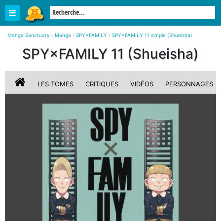
Manga Sanctuary
›
Manga
›
SPY×FAMILY
›
SPY×FAMILY 11 simple (Shueisha)
SPY×FAMILY 11 (Shueisha)
LES TOMES
CRITIQUES
VIDÉOS
PERSONNAGES