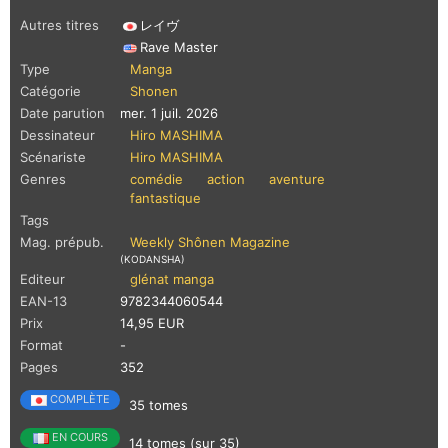
Autres titres
レイヴ
Rave Master
Type
Manga
Catégorie
Shonen
Date parution
mer. 1 juil. 2026
Dessinateur
Hiro MASHIMA
Scénariste
Hiro MASHIMA
Genres
comédie
action
aventure
fantastique
Tags
Mag. prépub.
Weekly Shônen Magazine
(KODANSHA)
Editeur
glénat manga
EAN-13
9782344060544
Prix
14,95 EUR
Format
-
Pages
352
COMPLÈTE
35 tomes
EN COURS
14 tomes (sur 35)