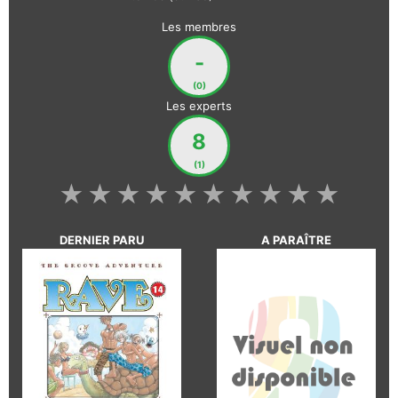
Les membres
-
(0)
Les experts
8
(1)
★
★
★
★
★
★
★
★
★
★
DERNIER PARU
A PARAÎTRE