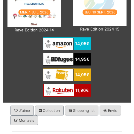
MER. 1 JUIL. 2026
JEU. 10 SEPT. 2026
Rave Edition 2024 15
Rave Edition 2024 14
14,95€
14,95€
14,95€
11,96€
J'aime
Collection
Shopping list
Envie
Mon avis