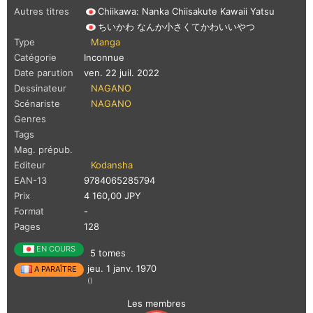
Autres titres
Chiikawa: Nanka Chiisakute Kawaii Yatsu
ちいかわ なんか小さくてかわいいやつ
Type
Manga
Catégorie
Inconnue
Date parution
ven. 22 juil. 2022
Dessinateur
NAGANO
Scénariste
NAGANO
Genres
Tags
Mag. prépub.
Editeur
Kodansha
EAN-13
9784065285794
Prix
4 160,00 JPY
Format
-
Pages
128
EN COURS
5 tomes
jeu. 1 janv. 1970
A PARAÎTRE
()
Les membres