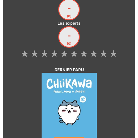
-
(0)
Les experts
-
(0)
★
★
★
★
★
★
★
★
★
★
DERNIER PARU