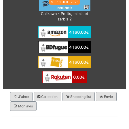
MER. 2 JUIL. 2025
Chiikawa - Petits, mimis et
zarbis 2
4 160,00€
4 160,00€
4 160,00€
0,00€
J'aime
Collection
Shopping list
Envie
Mon avis