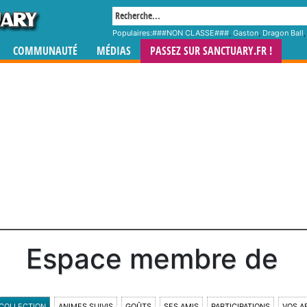
Populaires:
###NON CLASSE###
,
Gaston
,
Dragon Ball
COMMUNAUTÉ
MÉDIAS
PASSEZ SUR SANCTUARY.FR !
Espace membre de
COLLECTION
ANIMES SUIVIS
GOÛTS
SES AMIS
PARTICIPATIONS
VOS A