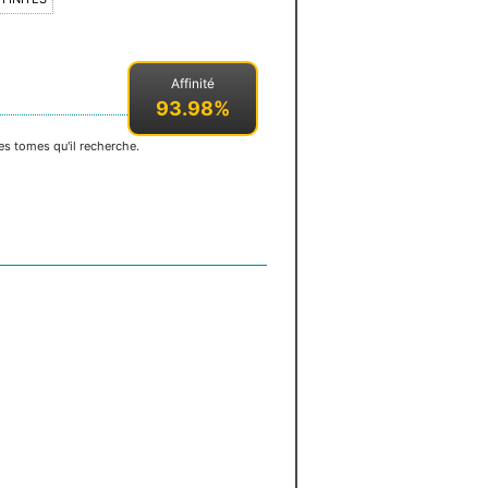
Affinité
93.98%
es tomes qu'il recherche.