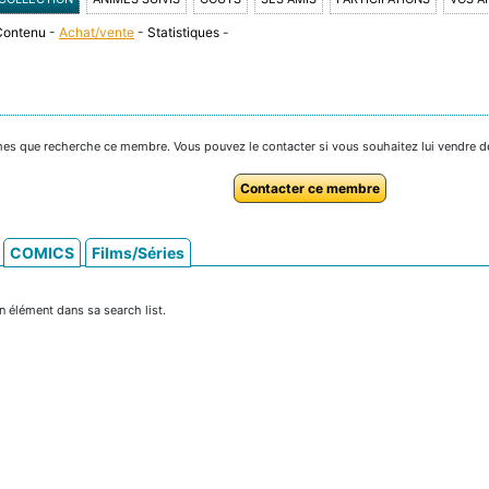
Contenu
-
Achat/vente
-
Statistiques
-
omes que recherche ce membre. Vous pouvez le contacter si vous souhaitez lui vendre d
Contacter ce membre
COMICS
Films/Séries
 élément dans sa search list.