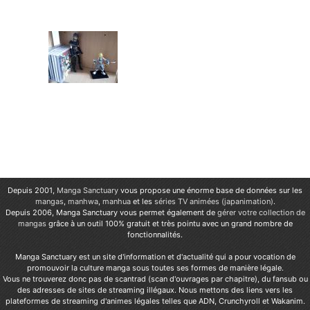
Depuis 2001,
Manga Sanctuary
vous propose une énorme base de données sur les
mangas
,
manhwa
,
manhua
et les
séries TV animées (japanimation)
.
Depuis 2006, Manga Sanctuary vous permet également de
gérer votre collection de
mangas
grâce à un outil 100% gratuit et très pointu avec un grand nombre de
fonctionnalités.
Manga Sanctuary est un site d'information et d'actualité qui a pour vocation de
promouvoir la culture manga sous toutes ses formes de manière légale.
Vous ne trouverez donc pas de scantrad (scan d'ouvrages par chapitre), du fansub ou
des adresses de sites de streaming illégaux. Nous mettons des liens vers les
plateformes de streaming d'animes légales telles que ADN, Crunchyroll et Wakanim.