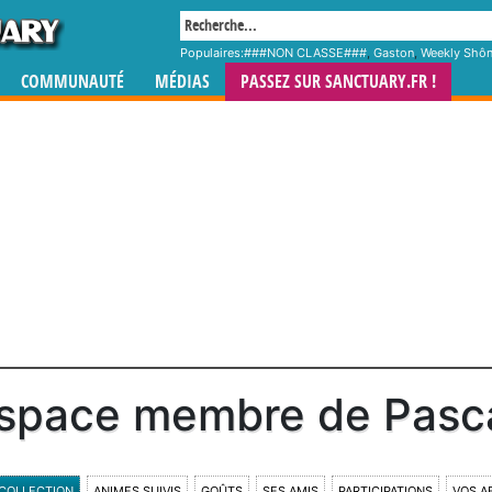
Populaires:
###NON CLASSE###
,
Gaston
,
Weekly Shô
COMMUNAUTÉ
MÉDIAS
PASSEZ SUR SANCTUARY.FR !
space membre de Pasc
COLLECTION
ANIMES SUIVIS
GOÛTS
SES AMIS
PARTICIPATIONS
VOS A