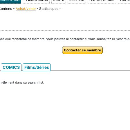
Contenu
-
Achat/vente
-
Statistiques
-
omes que recherche ce membre. Vous pouvez le contacter si vous souhaitez lui vendre d
Contacter ce membre
COMICS
Films/Séries
 élément dans sa search list.