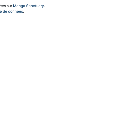
iées sur
Manga Sanctuary
.
e de données
.