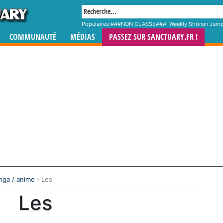
Populaires:
###NON CLASSE###
,
Weekly Shônen Jum
COMMUNAUTÉ
MÉDIAS
PASSEZ SUR SANCTUARY.FR !
ga / anime
›
Les
Les