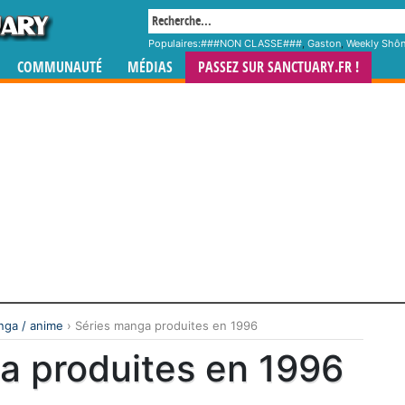
Populaires:
###NON CLASSE###
,
Gaston
,
Weekly Shô
COMMUNAUTÉ
MÉDIAS
PASSEZ SUR SANCTUARY.FR !
ga / anime
›
Séries manga produites en 1996
a produites en 1996