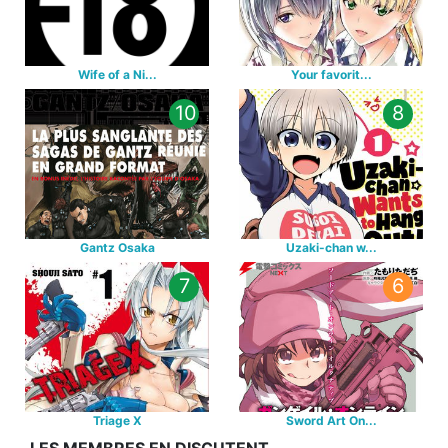
Wife of a Ni...
Your favorit...
10
8
Gantz Osaka
Uzaki-chan w...
7
6
Triage X
Sword Art On...