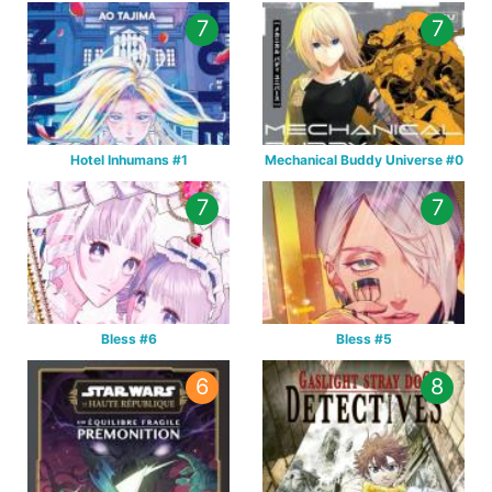
7
7
Hotel Inhumans #1
Mechanical Buddy Universe #0
7
7
Bless #6
Bless #5
6
8