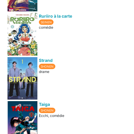
Ruriiro à la carte
SEINEN
comédie
Strand
SHONEN
drame
Taiga
SHONEN
Ecchi, comédie