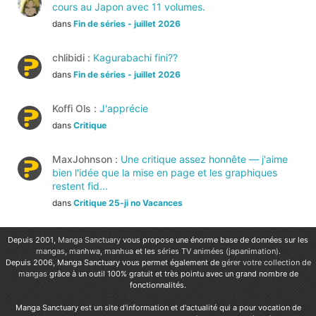
cours au Japon avec 11 volumes.
dans
Fin de séries - juillet 2026
chlibidi :
Kagurabachi fini??
dans
Fin de séries - juillet 2026
Koffi Ols :
J'apprécie
dans
Critique
MaxJohnson :
Une critique assez honnête — j'aime
bien l'idée que la mise en page et les graphiques
restent fid...
dans
Critique 25-ji no Vacances
Depuis 2001,
Manga Sanctuary
vous propose une énorme base de données sur les
mangas
,
manhwa
,
manhua
et les
séries TV animées (japanimation)
.
Depuis 2006, Manga Sanctuary vous permet également de
gérer votre collection de
mangas
grâce à un outil 100% gratuit et très pointu avec un grand nombre de
fonctionnalités.
Manga Sanctuary est un site d'information et d'actualité qui a pour vocation de