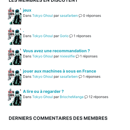
LES MEMBRES EN DISCUTENT
jeux
Dans
Tokyo Ghoul
par
sasafarben
0 réponses
.
Dans
Tokyo Ghoul
par
Gorio
1 réponses
Vous avez une recommandation ?
Dans
Tokyo Ghoul
par
nixiesilfie
1 réponses
jouer aux machines à sous en France
Dans
Tokyo Ghoul
par
sasafarben
1 réponses
A lire ou à regarder ?
Dans
Tokyo Ghoul
par
BriocheManga
12 réponses
DERNIERS COMMENTAIRES DES MEMBRES