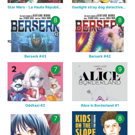
Star Wars - La Haute République - Un équilibre fragile
Gaslight stray dog detectives #1
8
8
Berserk #43
Berserk #42
7
9
Oddtaxi #2
Alice in Borderland #1
7
8