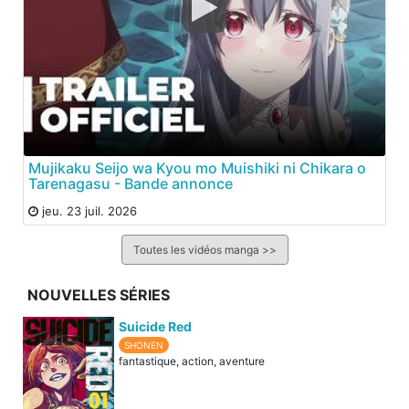
Mujikaku Seijo wa Kyou mo Muishiki ni Chikara o
Tarenagasu - Bande annonce
jeu. 23 juil. 2026
Toutes les vidéos manga >>
NOUVELLES SÉRIES
Suicide Red
SHONEN
fantastique, action, aventure