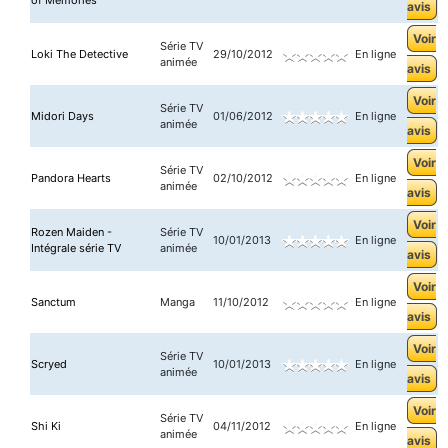
of Memories
avis
Voir
Série TV
Loki The Detective
29/10/2012
En ligne
animée
avis
Voir
Série TV
Midori Days
01/06/2012
En ligne
animée
avis
Voir
Série TV
Pandora Hearts
02/10/2012
En ligne
animée
avis
Voir
Rozen Maiden -
Série TV
10/01/2013
En ligne
Intégrale série TV
animée
avis
Voir
Sanctum
Manga
11/10/2012
En ligne
avis
Voir
Série TV
Scryed
10/01/2013
En ligne
animée
avis
Voir
Série TV
Shi Ki
04/11/2012
En ligne
animée
avis