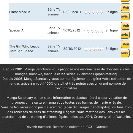
Voir
Série TV
Silent Möbius
02/03/2011
En ligne
animée
avis
Voir
Série TV
Special A
17/10/2012
En ligne
animée
avis
Voir
The Girl Who Leapt
Série TV
29/10/2012
En ligne
Through Space
animée
avis
Depuis 2001,
Manga Sanctuary
vous propose une énorme base de données sur les
mangas
,
manhwa
,
manhua
et les
séries TV animées (japanimation)
.
Depuis 2006, Manga Sanctuary vous permet également de
gérer votre collection de
mangas
grâce à un outil 100% gratuit et très pointu avec un grand nombre de
fonctionnalités.
Manga Sanctuary est un site d'information et d'actualité qui a pour vocation de
promouvoir la culture manga sous toutes ses formes de manière légale.
Vous ne trouverez donc pas de scantrad (scan d'ouvrages par chapitre), du fansub ou
des adresses de sites de streaming illégaux. Nous mettons des liens vers les
plateformes de streaming d'animes légales telles que ADN, Crunchyroll et Wakanim.
Devenir membre
Rentrer sa collection
CGU
Contact