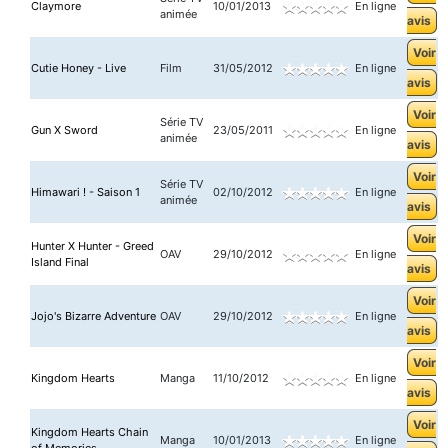
Claymore
10/01/2013
En ligne
animée
avis
Voir
Cutie Honey - Live
Film
31/05/2012
En ligne
avis
Voir
Série TV
Gun X Sword
23/05/2011
En ligne
animée
avis
Voir
Série TV
Himawari ! - Saison 1
02/10/2012
En ligne
animée
avis
Voir
Hunter X Hunter - Greed
OAV
29/10/2012
En ligne
Island Final
avis
Voir
Jojo's Bizarre Adventure
OAV
29/10/2012
En ligne
avis
Voir
Kingdom Hearts
Manga
11/10/2012
En ligne
avis
Voir
Kingdom Hearts Chain
Manga
10/01/2013
En ligne