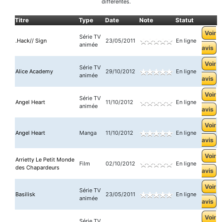
différentes.
Titre
Type
Date
Note
Statut
Voir
Série TV
.Hack// Sign
23/05/2011
En ligne
animée
avis
Voir
Série TV
Alice Academy
29/10/2012
En ligne
animée
avis
Voir
Série TV
Angel Heart
11/10/2012
En ligne
animée
avis
Voir
Angel Heart
Manga
11/10/2012
En ligne
avis
Voir
Arrietty Le Petit Monde
Film
02/10/2012
En ligne
des Chapardeurs
avis
Voir
Série TV
Basilisk
23/05/2011
En ligne
animée
avis
Voir
Série TV