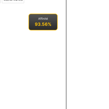
Affinité
93.56%