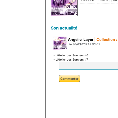
Son actualité
Angelic_Layer
| Collection 
le 30/03/2021 à 00:05
-
L'Atelier des Sorciers #6
-
L'Atelier des Sorciers #7
Commenter