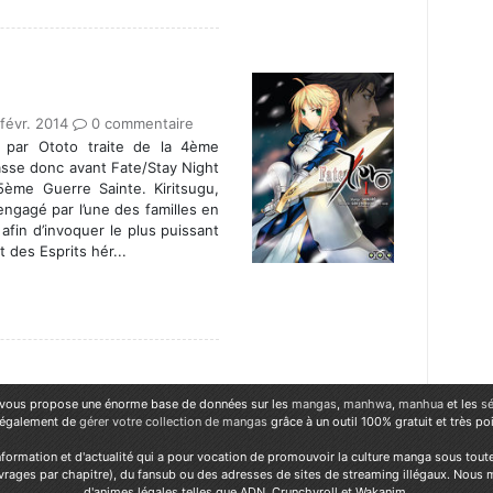
févr. 2014
0 commentaire
e par Ototo traite de la 4ème
passe donc avant Fate/Stay Night
 5ème Guerre Sainte. Kiritsugu,
ngagé par l’une des familles en
fin d’invoquer le plus puissant
 des Esprits hér...
vous propose une énorme base de données sur les
mangas
,
manhwa
,
manhua
et les
sé
 également de
gérer votre collection de mangas
grâce à un outil 100% gratuit et très p
nformation et d'actualité qui a pour vocation de promouvoir la culture manga sous tout
rages par chapitre), du fansub ou des adresses de sites de streaming illégaux. Nous 
d'animes légales telles que ADN, Crunchyroll et Wakanim.