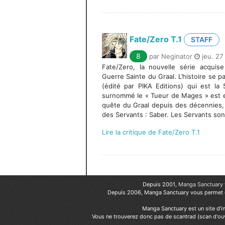
Fate/Zero T.1
STAFF
8
par Neginator
jeu. 27 
Fate/Zero, la nouvelle série acquis
Guerre Sainte du Graal. L’histoire se 
(édité par PIKA Editions) qui est la
surnommé le « Tueur de Mages » est e
quête du Graal depuis des décennies, a
des Servants : Saber. Les Servants sont
Lire la critique de Fate/Zero T.1
Depuis 2001,
Manga Sanctuary
Depuis 2006, Manga Sanctuary vous permet
Manga Sanctuary est un site d'i
Vous ne trouverez donc pas de scantrad (scan d'ouv