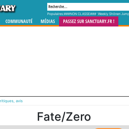
Populaires:
###NON CLASSE###
,
Weekly Shônen Jum
COMMUNAUTÉ
MÉDIAS
PASSEZ SUR SANCTUARY.FR !
ritiques, avis
Fate/Zero