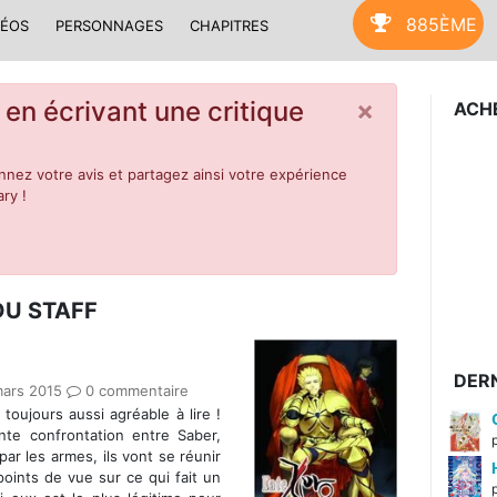
885ÈME
DÉOS
PERSONNAGES
CHAPITRES
×
 en écrivant une critique
ACH
nez votre avis et partagez ainsi votre expérience
ry !
DU STAFF
DERN
ars 2015
0 commentaire
toujours aussi agréable à lire !
te confrontation entre Saber,
par les armes, ils vont se réunir
points de vue sur ce qui fait un