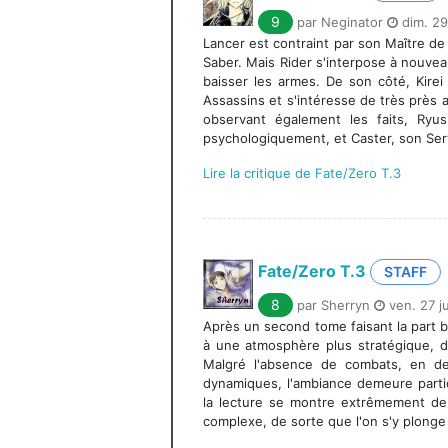
9
par Neginator
dim. 29
Lancer est contraint par son Maître de 
Saber. Mais Rider s'interpose à nouvea
baisser les armes. De son côté, Kire
Assassins et s'intéresse de très près a
observant également les faits, Ryu
psychologiquement, et Caster, son Serv
Lire la critique de Fate/Zero T.3
Fate/Zero T.3
STAFF
8
par Sherryn
ven. 27 j
Après un second tome faisant la part be
à une atmosphère plus stratégique, d
Malgré l'absence de combats, en d
dynamiques, l'ambiance demeure parti
la lecture se montre extrêmement den
complexe, de sorte que l'on s'y plonge 