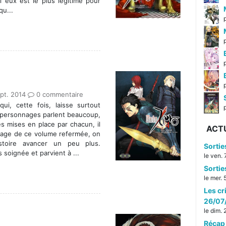
i eux est le plus légitime pour
qu...
pt. 2014
0 commentaire
i, cette fois, laisse surtout
p
 personnages parlent beaucoup,
ies mises en place par chacun, il
ACT
 page de ce volume refermée, on
istoire avancer un peu plus.
Sorti
soignée et parvient à ...
le ven.
Sorti
le mer.
Les cr
26/07
le dim.
Récap 