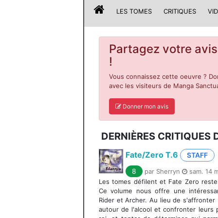
LES TOMES
CRITIQUES
VI
Partagez votre avis
!
Vous connaissez cette oeuvre ? Don
avec les visiteurs de Manga Sanctua
Donner mon avis
DERNIÈRES CRITIQUES 
Fate/Zero T.6
STAFF
8
par Sherryn
sam. 14 m
Les tomes défilent et Fate Zero reste 
Ce volume nous offre une intéressan
Rider et Archer. Au lieu de s'affronter 
autour de l'alcool et confronter leurs 