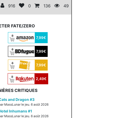
916
0
136
49
ETER FATE/ZERO
7,99€
7,99€
7,99€
2,49€
IÈRES CRITIQUES
Cats and Dragon #3
par MassLunar le jeu. 6 août 2026
Hotel Inhumans #1
par MassLunar le jeu. 6 août 2026