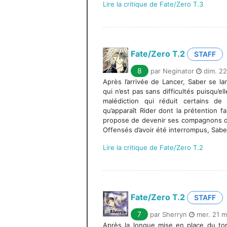
Lire la critique de Fate/Zero T.3
Fate/Zero T.2
STAFF
8
par Neginator
dim. 22
Après l’arrivée de Lancer, Saber se 
qui n’est pas sans difficultés puisqu’el
malédiction qui réduit certains de
qu’apparaît Rider dont la prétention fa
propose de devenir ses compagnons d
Offensés d’avoir été interrompus, Saber
Lire la critique de Fate/Zero T.2
Fate/Zero T.2
STAFF
7
par Sherryn
mer. 21 m
Après la longue mise en place du to