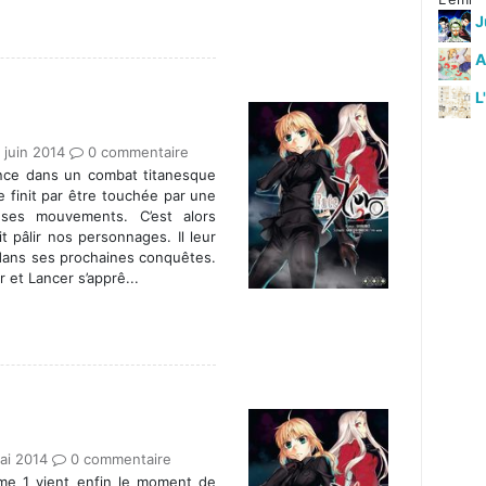
J
A
L
 juin 2014
0 commentaire
lance dans un combat titanesque
le finit par être touchée par une
 ses mouvements. C’est alors
it pâlir nos personnages. Il leur
ans ses prochaines conquêtes.
 et Lancer s’apprê...
ai 2014
0 commentaire
me 1 vient enfin le moment de