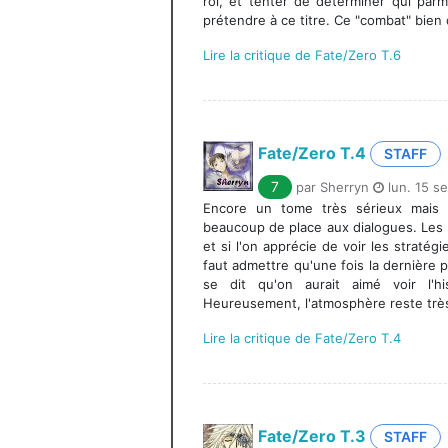
roi, et tenter de déterminer qui parm
prétendre à ce titre. Ce "combat" bien 
Lire la critique de Fate/Zero T.6
Fate/Zero T.4
STAFF
7
par Sherryn
lun. 15 se
Encore un tome très sérieux mais qu
beaucoup de place aux dialogues. Les
et si l'on apprécie de voir les stratég
faut admettre qu'une fois la dernière
se dit qu'on aurait aimé voir l'h
Heureusement, l'atmosphère reste très 
Lire la critique de Fate/Zero T.4
Fate/Zero T.3
STAFF