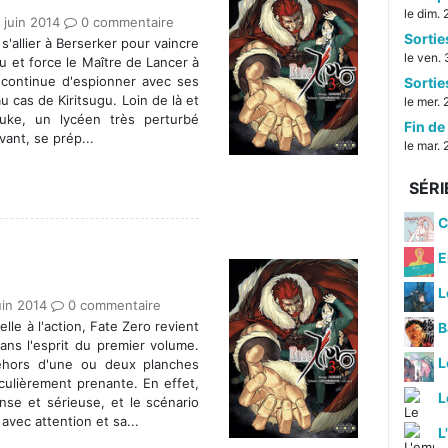
le dim.
 juin 2014
0 commentaire
Sorti
s'allier à Berserker pour vaincre
le ven. 
u et force le Maître de Lancer à
i continue d'espionner avec ses
Sorti
u cas de Kiritsugu. Loin de là et
le mer. 
suke, un lycéen très perturbé
Fin de 
ant, se prép...
le mar. 
SÉRI
C
E
L
uin 2014
0 commentaire
lle à l'action, Fate Zero revient
B
ans l'esprit du premier volume.
ehors d'une ou deux planches
culièrement prenante. En effet,
L
se et sérieuse, et le scénario
avec attention et sa...
L