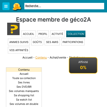
Espace membre de géco2A
ACCUEIL
PROFIL
ACTIVITÉ
COLLECTION
ANIMES SUIVIS
GOÛTS
SES AMIS
PARTICIPATIONS
VOS AFFINITÉS
Accueil
-
Contenu
-
Achat/vente
-
Statistiques
-
Affinité
0%
Contenu
Accueil
Toute sa collection
Ses livres
Ses DVD/BR
Ses volumes manquants
Sa shopping list
Sa watch list
Ses volumes en double