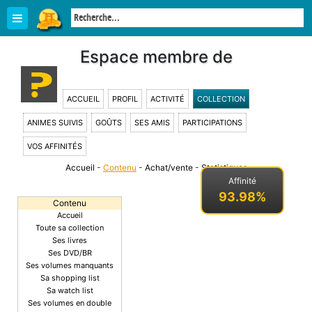
Espace membre de
ACCUEIL
PROFIL
ACTIVITÉ
COLLECTION
ANIMES SUIVIS
GOÛTS
SES AMIS
PARTICIPATIONS
VOS AFFINITÉS
Accueil
-
Contenu
-
Achat/vente
-
Statistiques
-
Affinité
93.98%
Contenu
Accueil
Toute sa collection
Ses livres
Ses DVD/BR
Ses volumes manquants
Sa shopping list
Sa watch list
Ses volumes en double