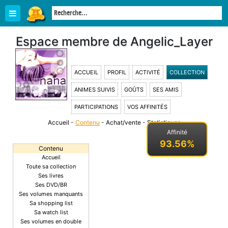
Espace membre de Angelic_Layer
ACCUEIL
PROFIL
ACTIVITÉ
COLLECTION
ANIMES SUIVIS
GOÛTS
SES AMIS
PARTICIPATIONS
VOS AFFINITÉS
Accueil
-
Contenu
-
Achat/vente
-
Statistiques
-
Affinité
93.56%
Contenu
Accueil
Toute sa collection
Ses livres
Ses DVD/BR
Ses volumes manquants
Sa shopping list
Sa watch list
Ses volumes en double