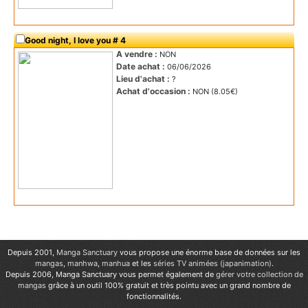
Good night, I love you # 4
A vendre :
NON
Date achat :
06/06/2026
Lieu d'achat :
?
Achat d'occasion :
NON (8.05€)
Depuis 2001,
Manga Sanctuary
vous propose une énorme base de données sur les
mangas
,
manhwa
,
manhua
et les
séries TV animées (japanimation)
.
Depuis 2006, Manga Sanctuary vous permet également de
gérer votre collection de
mangas
grâce à un outil 100% gratuit et très pointu avec un grand nombre de
fonctionnalités.