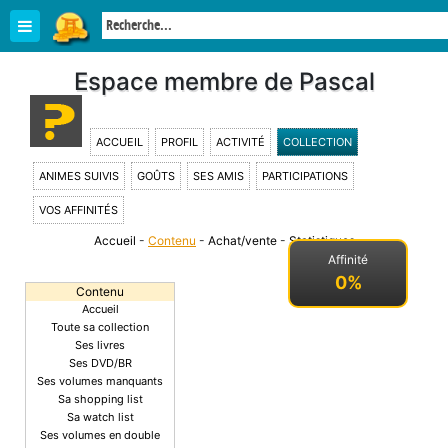
Espace membre de Pascal
ACCUEIL
PROFIL
ACTIVITÉ
COLLECTION
ANIMES SUIVIS
GOÛTS
SES AMIS
PARTICIPATIONS
VOS AFFINITÉS
Accueil
-
Contenu
-
Achat/vente
-
Statistiques
-
Affinité
0%
Contenu
Accueil
Toute sa collection
Ses livres
Ses DVD/BR
Ses volumes manquants
Sa shopping list
Sa watch list
Ses volumes en double