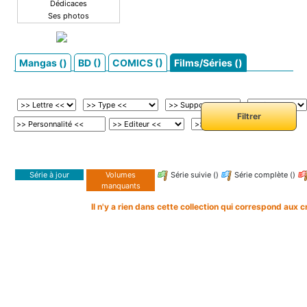
Dédicaces
Ses photos
Mangas ()
BD ()
COMICS ()
Films/Séries ()
Série à jour
Volumes
Série suivie ()
Série complète ()
manquants
Il n'y a rien dans cette collection qui correspond aux cr