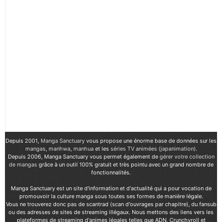
Depuis 2001,
Manga Sanctuary
vous propose une énorme base de données sur les
mangas
,
manhwa
,
manhua
et les
séries TV animées (japanimation)
.
Depuis 2006, Manga Sanctuary vous permet également de
gérer votre collection
de mangas
grâce à un outil 100% gratuit et très pointu avec un grand nombre de
fonctionnalités.
Manga Sanctuary est un site d'information et d'actualité qui a pour vocation de
promouvoir la culture manga sous toutes ses formes de manière légale.
Vous ne trouverez donc pas de scantrad (scan d'ouvrages par chapitre), du fansub
ou des adresses de sites de streaming illégaux. Nous mettons des liens vers les
plateformes de streaming d'animes légales telles que ADN, Crunchyroll et