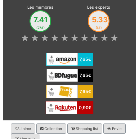
Les membres
Les experts
7.41
5.33
(278)
(18)
★
★
★
★
★
★
★
★
★
★
7,65€
7,65€
7,65€
0,90€
J'aime
Collection
Shopping list
Envie
Mon avis