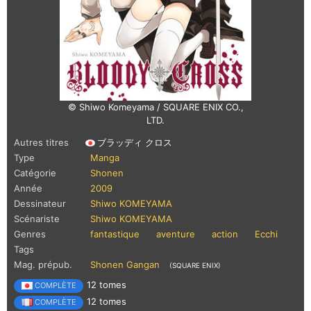
© Shiwo Komeyama / SQUARE ENIX CO.,
LTD.
Autres titres
ブラッディ クロス
Type
Manga
Catégorie
Shonen
Année
2009
Dessinateur
Shiwo KOMEYAMA
Scénariste
Shiwo KOMEYAMA
Genres
fantastique
aventure
action
Ecchi
Tags
Mag. prépub.
Shonen Gangan
(SQUARE ENIX)
12 tomes
COMPLÈTE
12 tomes
COMPLÈTE