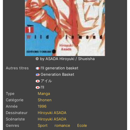
© by ASADA Hiroyuki / Shueisha
Autres titres
I'll generation basket
Generation Basket
アイル
I'll
Type
Manga
Catégorie
Shonen
Année
1996
Dessinateur
Hiroyuki ASADA
Scénariste
Hiroyuki ASADA
Genres
Sport
romance
Ecole