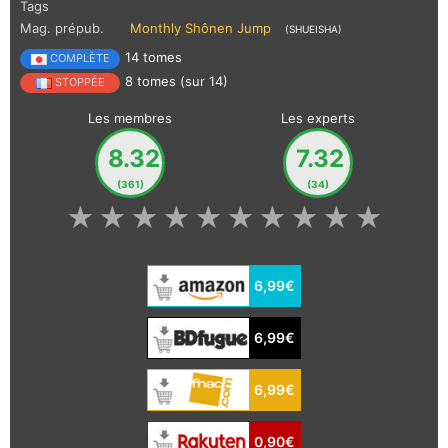
Tags
Mag. prépub.
Monthly Shônen Jump
(SHUEISHA)
14 tomes
COMPLÈTE
8 tomes (sur 14)
STOPPÉE
Les membres
Les experts
8.32
7.32
(361)
(34)
★
★
★
★
★
★
★
★
★
★
6,99€
6,99€
6,99€
0,90€