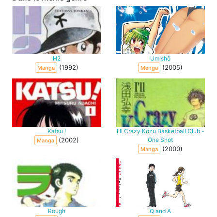
H2
Umishô
(1992)
(2005)
Manga
Manga
Katsu !
I'll Crazy Kôzu Basketball Club -
(2002)
One Shot
Manga
(2000)
Manga
Rough
Q and A