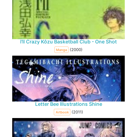
I'll Crazy Kôzu Basketball Club - One Shot
(2000)
Manga
Letter Bee Illustrations Shine
(2011)
Artbook