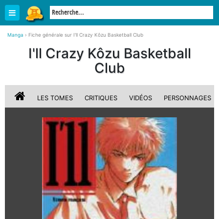
Manga
›
Fiche générale sur I'll Crazy Kôzu Basketball Club
I'll Crazy Kôzu Basketball
Club
LES TOMES
CRITIQUES
VIDÉOS
PERSONNAGES