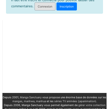
commentaires.
Connexion
Inscription
Depuis 2001,
Manga Sanctuary
vous propose une énorme base de données sur les
mangas
,
manhwa
,
manhua
et les
séries TV animées (japanimation)
.
Depuis 2006, Manga Sanctuary vous permet également de
gérer votre collection
de mangas
grâce à un outil 100% gratuit et très pointu avec un grand nombre de