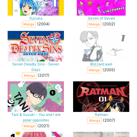
Suzuka
Seven of Seven
(2004)
(2002)
Manga
Manga
Seven Deadly Sins - Seven
Blizzard axel
Days
(2005)
Manga
(2017)
Manga
Tani & Suzuki - You and I are
Ratman
polar opposites
(2007)
Manga
(2021)
Manga