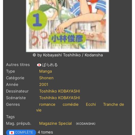
© by Kobayashi Toshihiko / Kodansha
Autres titres
ぱられる
Type
Manga
Catégorie
Shonen
Année
2001
Dessinateur
Toshihiko KOBAYASHI
Scénariste
Toshihiko KOBAYASHI
Genres
romance
comédie
Ecchi
Tranche de
vie
Tags
Mag. prépub.
Magazine Special
(KODANSHA)
4 tomes
COMPLÈTE