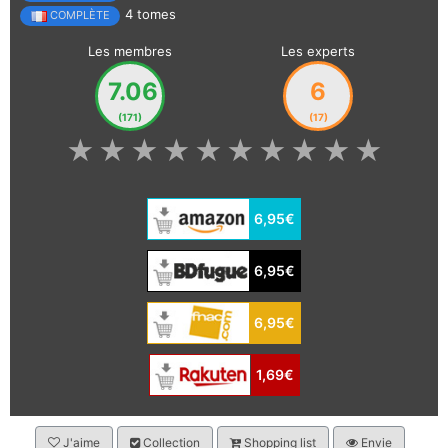
4 tomes
COMPLÈTE
Les membres
Les experts
7.06
6
(171)
(17)
★
★
★
★
★
★
★
★
★
★
6,95€
6,95€
6,95€
1,69€
J'aime
Collection
Shopping list
Envie