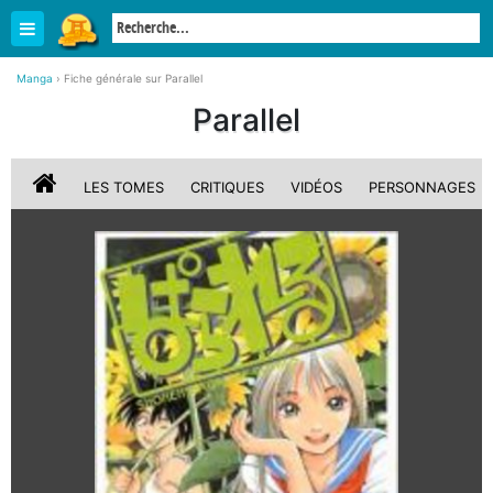
Manga
›
Fiche générale sur Parallel
Parallel
LES TOMES
CRITIQUES
VIDÉOS
PERSONNAGES