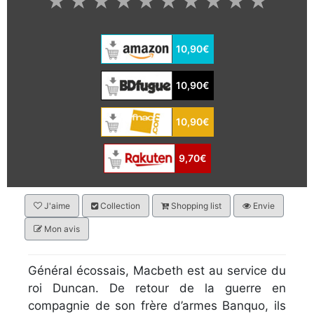
★
★
★
★
★
★
★
★
★
★
10,90€
10,90€
10,90€
9,70€
J'aime
Collection
Shopping list
Envie
Mon avis
Général écossais, Macbeth est au service du
roi Duncan. De retour de la guerre en
compagnie de son frère d’armes Banquo, ils