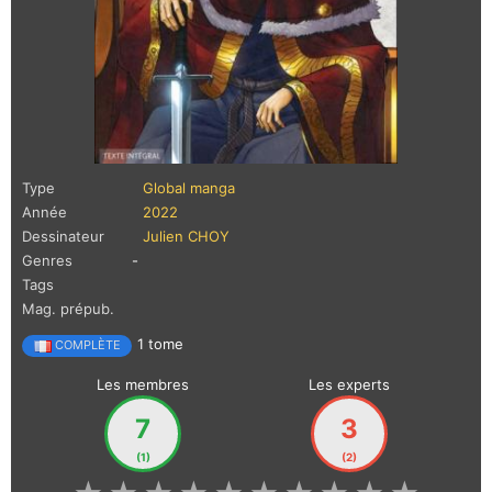
Type
Global manga
Année
2022
Dessinateur
Julien CHOY
Genres
-
Tags
Mag. prépub.
1 tome
COMPLÈTE
Les membres
Les experts
7
3
(1)
(2)