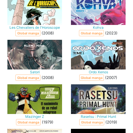
Les Chevaliers de l'Horoscope
Kohva
(2008)
(2023)
Global manga
Global manga
Satori
Ordo Xenos
(2008)
(2007)
Global manga
Global manga
Mazinger Z
Rasetsu : Primal Hunt
(1979)
(2019)
Global manga
Global manga